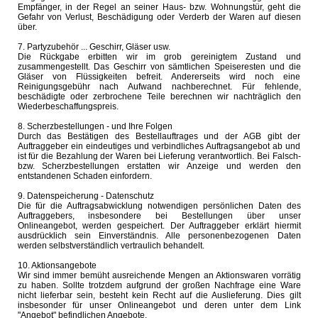
Empfänger, in der Regel an seiner Haus- bzw. Wohnungstür, geht die
Gefahr von Verlust, Beschädigung oder Verderb der Waren auf diesen
über.
7. Partyzubehör ... Geschirr, Gläser usw.
Die Rückgabe erbitten wir im grob gereinigtem Zustand und
zusammengestellt. Das Geschirr von sämtlichen Speiseresten und die
Gläser von Flüssigkeiten befreit. Andererseits wird noch eine
Reinigungsgebühr nach Aufwand nachberechnet. Für fehlende,
beschädigte oder zerbrochene Teile berechnen wir nachträglich den
Wiederbeschaffungspreis.
8. Scherzbestellungen - und Ihre Folgen
Durch das Bestätigen des Bestellauftrages und der AGB gibt der
Auftraggeber ein eindeutiges und verbindliches Auftragsangebot ab und
ist für die Bezahlung der Waren bei Lieferung verantwortlich. Bei Falsch-
bzw. Scherzbestellungen erstatten wir Anzeige und werden den
entstandenen Schaden einfordern.
9. Datenspeicherung - Datenschutz
Die für die Auftragsabwicklung notwendigen persönlichen Daten des
Auftraggebers, insbesondere bei Bestellungen über unser
Onlineangebot, werden gespeichert. Der Auftraggeber erklärt hiermit
ausdrücklich sein Einverständnis. Alle personenbezogenen Daten
werden selbstverständlich vertraulich behandelt.
10. Aktionsangebote
Wir sind immer bemüht ausreichende Mengen an Aktionswaren vorrätig
zu haben. Sollte trotzdem aufgrund der großen Nachfrage eine Ware
nicht lieferbar sein, besteht kein Recht auf die Auslieferung. Dies gilt
insbesonder für unser Onlineangebot und deren unter dem Link
"Angebot" befindlichen Angebote.