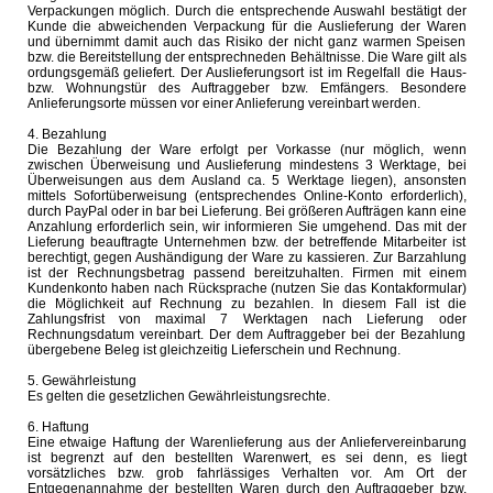
Verpackungen möglich. Durch die entsprechende Auswahl bestätigt der
Kunde die abweichenden Verpackung für die Auslieferung der Waren
und übernimmt damit auch das Risiko der nicht ganz warmen Speisen
bzw. die Bereitstellung der entsprechneden Behältnisse. Die Ware gilt als
ordungsgemäß geliefert. Der Auslieferungsort ist im Regelfall die Haus-
bzw. Wohnungstür des Auftraggeber bzw. Emfängers. Besondere
Anlieferungsorte müssen vor einer Anlieferung vereinbart werden.
4. Bezahlung
Die Bezahlung der Ware erfolgt per Vorkasse (nur möglich, wenn
zwischen Überweisung und Auslieferung mindestens 3 Werktage, bei
Überweisungen aus dem Ausland ca. 5 Werktage liegen), ansonsten
mittels Sofortüberweisung (entsprechendes Online-Konto erforderlich),
durch PayPal oder in bar bei Lieferung. Bei größeren Aufträgen kann eine
Anzahlung erforderlich sein, wir informieren Sie umgehend. Das mit der
Lieferung beauftragte Unternehmen bzw. der betreffende Mitarbeiter ist
berechtigt, gegen Aushändigung der Ware zu kassieren. Zur Barzahlung
ist der Rechnungsbetrag passend bereitzuhalten. Firmen mit einem
Kundenkonto haben nach Rücksprache (nutzen Sie das Kontakformular)
die Möglichkeit auf Rechnung zu bezahlen. In diesem Fall ist die
Zahlungsfrist von maximal 7 Werktagen nach Lieferung oder
Rechnungsdatum vereinbart. Der dem Auftraggeber bei der Bezahlung
übergebene Beleg ist gleichzeitig Lieferschein und Rechnung.
5. Gewährleistung
Es gelten die gesetzlichen Gewährleistungsrechte.
6. Haftung
Eine etwaige Haftung der Warenlieferung aus der Anliefervereinbarung
ist begrenzt auf den bestellten Warenwert, es sei denn, es liegt
vorsätzliches bzw. grob fahrlässiges Verhalten vor. Am Ort der
Entgegenannahme der bestellten Waren durch den Auftraggeber bzw.