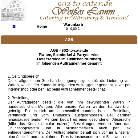
Warenkorb
≡
Home
0
|
0,00 €
AGB
AGB - 902-to-cater.de
Platten, Spanferkel & Partyservice
Lieferservice im südlichen Nürnberg
im folgenden Auftragnehmer genannt
1. Geltungsbereich
Diese allgemeinen Geschäftsbedingungen gelten für die Lieferung von
Waren, welche der Kunde, im folgenden Auftraggeber genannt, zuvor per
Internetshop oder per Fax beim Auftragnehmer bestellt hat.
2. Bestellung
Der Auftraggeber bestellt die von ihm gewünschten Waren in
handelsüblichen Mengen. Alle unsere Waren werden handwerklich
gefertigt. Da es sich um Lebensmittel handelt, ist die Bestellung
verbindlich und vom Umtausch ausgeschlossen. Bei darüber
hinausausgehenden Mengen bedarf es einer gesonderten Absprache
(bitte das Kontaktformular nutzen). Bestellungen werden über das
Onlineshopsystem und in Ausnahmefällen auch per Fax
entgegengenommen. Der Auftragnehmer behält sich vor im Einzelfall
eine Auslieferung abzulehnen. Dies ist insbesondere der Fall, wenn die