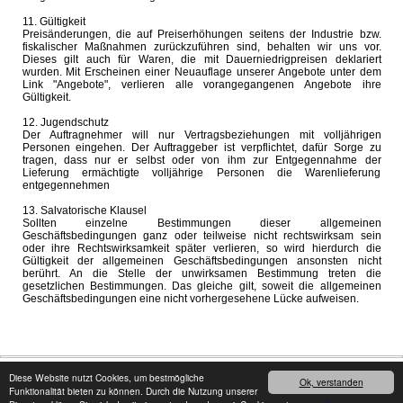
11. Gültigkeit
Preisänderungen, die auf Preiserhöhungen seitens der Industrie bzw.
fiskalischer Maßnahmen zurückzuführen sind, behalten wir uns vor.
Dieses gilt auch für Waren, die mit Dauerniedrigpreisen deklariert
wurden. Mit Erscheinen einer Neuauflage unserer Angebote unter dem
Link "Angebote", verlieren alle vorangegangenen Angebote ihre
Gültigkeit.
12. Jugendschutz
Der Auftragnehmer will nur Vertragsbeziehungen mit volljährigen
Personen eingehen. Der Auftraggeber ist verpflichtet, dafür Sorge zu
tragen, dass nur er selbst oder von ihm zur Entgegennahme der
Lieferung ermächtigte volljährige Personen die Warenlieferung
entgegennehmen
13. Salvatorische Klausel
Sollten einzelne Bestimmungen dieser allgemeinen
Geschäftsbedingungen ganz oder teilweise nicht rechtswirksam sein
oder ihre Rechtswirksamkeit später verlieren, so wird hierdurch die
Gültigkeit der allgemeinen Geschäftsbedingungen ansonsten nicht
berührt. An die Stelle der unwirksamen Bestimmung treten die
gesetzlichen Bestimmungen. Das gleiche gilt, soweit die allgemeinen
Geschäftsbedingungen eine nicht vorhergesehene Lücke aufweisen.
Copyright © 2008 - 2026
cater24.de
- Alle Rechte vorbehalten.
Impressum
Diese Website nutzt Cookies, um bestmögliche
Ok, verstanden
Funktionalität bieten zu können. Durch die Nutzung unserer