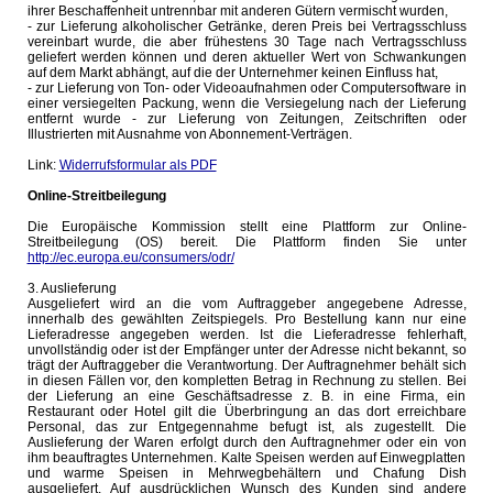
ihrer Beschaffenheit untrennbar mit anderen Gütern vermischt wurden,
- zur Lieferung alkoholischer Getränke, deren Preis bei Vertragsschluss
vereinbart wurde, die aber frühestens 30 Tage nach Vertragsschluss
geliefert werden können und deren aktueller Wert von Schwankungen
auf dem Markt abhängt, auf die der Unternehmer keinen Einfluss hat,
- zur Lieferung von Ton- oder Videoaufnahmen oder Computersoftware in
einer versiegelten Packung, wenn die Versiegelung nach der Lieferung
entfernt wurde - zur Lieferung von Zeitungen, Zeitschriften oder
Illustrierten mit Ausnahme von Abonnement-Verträgen.
Link:
Widerrufsformular als PDF
Online-Streitbeilegung
Die Europäische Kommission stellt eine Plattform zur Online-
Streitbeilegung (OS) bereit. Die Plattform finden Sie unter
http://ec.europa.eu/consumers/odr/
3. Auslieferung
Ausgeliefert wird an die vom Auftraggeber angegebene Adresse,
innerhalb des gewählten Zeitspiegels. Pro Bestellung kann nur eine
Lieferadresse angegeben werden. Ist die Lieferadresse fehlerhaft,
unvollständig oder ist der Empfänger unter der Adresse nicht bekannt, so
trägt der Auftraggeber die Verantwortung. Der Auftragnehmer behält sich
in diesen Fällen vor, den kompletten Betrag in Rechnung zu stellen. Bei
der Lieferung an eine Geschäftsadresse z. B. in eine Firma, ein
Restaurant oder Hotel gilt die Überbringung an das dort erreichbare
Personal, das zur Entgegennahme befugt ist, als zugestellt. Die
Auslieferung der Waren erfolgt durch den Auftragnehmer oder ein von
ihm beauftragtes Unternehmen. Kalte Speisen werden auf Einwegplatten
und warme Speisen in Mehrwegbehältern und Chafung Dish
ausgeliefert. Auf ausdrücklichen Wunsch des Kunden sind andere