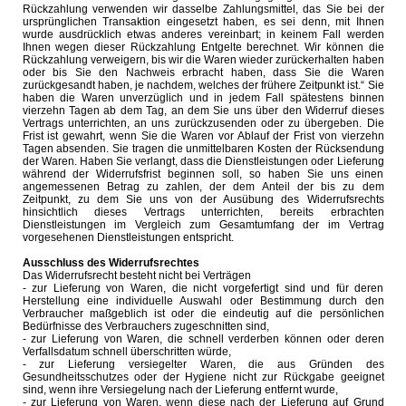
Rückzahlung verwenden wir dasselbe Zahlungsmittel, das Sie bei der
ursprünglichen Transaktion eingesetzt haben, es sei denn, mit Ihnen
wurde ausdrücklich etwas anderes vereinbart; in keinem Fall werden
Ihnen wegen dieser Rückzahlung Entgelte berechnet. Wir können die
Rückzahlung verweigern, bis wir die Waren wieder zurückerhalten haben
oder bis Sie den Nachweis erbracht haben, dass Sie die Waren
zurückgesandt haben, je nachdem, welches der frühere Zeitpunkt ist.“ Sie
haben die Waren unverzüglich und in jedem Fall spätestens binnen
vierzehn Tagen ab dem Tag, an dem Sie uns über den Widerruf dieses
Vertrags unterrichten, an uns zurückzusenden oder zu übergeben. Die
Frist ist gewahrt, wenn Sie die Waren vor Ablauf der Frist von vierzehn
Tagen absenden. Sie tragen die unmittelbaren Kosten der Rücksendung
der Waren. Haben Sie verlangt, dass die Dienstleistungen oder Lieferung
während der Widerrufsfrist beginnen soll, so haben Sie uns einen
angemessenen Betrag zu zahlen, der dem Anteil der bis zu dem
Zeitpunkt, zu dem Sie uns von der Ausübung des Widerrufsrechts
hinsichtlich dieses Vertrags unterrichten, bereits erbrachten
Dienstleistungen im Vergleich zum Gesamtumfang der im Vertrag
vorgesehenen Dienstleistungen entspricht.
Ausschluss des Widerrufsrechtes
Das Widerrufsrecht besteht nicht bei Verträgen
- zur Lieferung von Waren, die nicht vorgefertigt sind und für deren
Herstellung eine individuelle Auswahl oder Bestimmung durch den
Verbraucher maßgeblich ist oder die eindeutig auf die persönlichen
Bedürfnisse des Verbrauchers zugeschnitten sind,
- zur Lieferung von Waren, die schnell verderben können oder deren
Verfallsdatum schnell überschritten würde,
- zur Lieferung versiegelter Waren, die aus Gründen des
Gesundheitsschutzes oder der Hygiene nicht zur Rückgabe geeignet
sind, wenn ihre Versiegelung nach der Lieferung entfernt wurde,
- zur Lieferung von Waren, wenn diese nach der Lieferung auf Grund