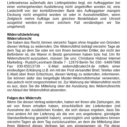
Lieferadresse außerhalb des Liefergebietes liegt, ein Auftraggeber bei
einer vorhergehenden Auslieferung nicht angetroffen worden ist, eine
Lastschrift von der kontoführenden Bank des Auftraggeber mangels
Deckung nicht eingelöst worden ist oder in Ausnahmefällen, wenn
Zeitgleich mehre Aufträge zum gleichen Bestelldatum und Uhrzeit
ausgelöst werden.(in einen solchem Fall verständigen wir Sie
umgehend)
Widerrufsbelehrung
Widerrufsrecht
Sie haben das Recht, binnen vierzehn Tagen ohne Angabe von Gründen
diesen Vertrag zu widerrufen. Die Widerrufsfrist beträgt vierzehn Tage ab
dem Tag an dem Sie oder ein von Ihnen benannter Dritter, der nicht der
Beförderer ist, die Waren in Besitz genommen haben bzw. hat. Um Ihr
Widerrufsrecht auszuüben, müssen Sie uns: Christiane Hübner Internet
Marketing - Rudolf-Leonhard-Straße 7 - 12679 Berlin Tel. 030 - 64897988
Fax: 030-65013739 - E-Mail: widerruf@cater24.de mittels einer
eindeutigen Erklärung (z.B. ein mit der Post versandter Brief, Telefax oder
E-Mail) über Ihren Entschluss, diesen Vertrag zu widerrufen, informieren.
Sie können dafür das beigefügte Muster-Widerrufsformular verwenden,
das jedoch nicht vorgeschrieben ist. Zur Wahrung der Widerrufsfrist reicht
es aus, dass Sie die Mitteilung über die Ausübung des Widerrufsrechts
vor Ablauf der Widerrufsfrist absenden.
Folgen des Widerrufs
Wenn Sie diesen Vertrag widerrufen, haben wir Ihnen alle Zahlungen, die
wir von Ihnen erhalten haben, einschließlich der Lieferkosten (mit
Ausnahme der zusätzlichen Kosten, die sich daraus ergeben, dass Sie
eine andere Art der Lieferung als die von uns angebotene, günstigste
Standardlieferung gewählt haben), unverzüglich und spätestens binnen
vierzehn Tagen ab dem Tag zurückzuzahlen, an dem die Mitteilung über
Ihren Widerruf dieses Vertrags bei uns eingegangen ist. Für diese