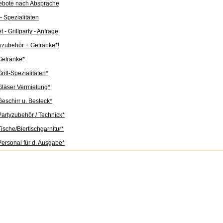
ebote nach Absprache
 - Spezialitäten
t - Grillparty - Anfrage
yzubehör + Getränke*!
Getränke*
Grill-Spezialitäten*
Gläser Vermietung*
Geschirr u. Besteck*
Partyzubehör / Technick*
Tische/Biertischgarnitur*
Personal für d. Ausgabe*