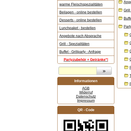
Ang
warme Fleischspezialitäten
Grill
Beilagen - online bestellen
Buffe
Desserts - online bestellen
Part
Lunchpaket - bestellen
Angebote nach Absprache
Grill - Spezialitäten
Buffet - Grillparty - Anfrage
Partyzubehör + Getränke*!
Informationen
AGB
Widerruf
Datenschutz
Impressum
QR - Code