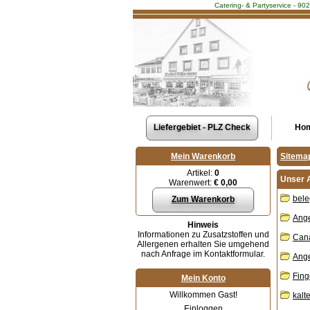
Catering- & Partyservice - 90
Liefergebiet - PLZ Check
Ho
Mein Warenkorb
Sitema
Artikel:
0
Unser 
Warenwert:
€ 0,00
bele
Zum Warenkorb
Ange
Hinweis
Informationen zu Zusatzstoffen und
Cana
Allergenen erhalten Sie umgehend
nach Anfrage im Kontaktformular.
Ang
Fing
Mein Konto
Willkommen Gast!
kalt
Einloggen