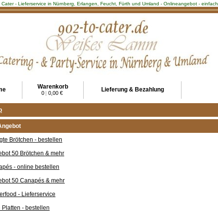
2 Cater - Lieferservice in Nürnberg, Erlangen, Feucht, Fürth und Umland - Onlineangebot - einfa
Warenkorb
me
Lieferung & Bezahlung
0
|
0,00 €
p
Angebot
gte Brötchen - bestellen
bot 50 Brötchen & mehr
pés - online bestellen
ebot 50 Canapés & mehr
erfood - Lieferservice
e Platten - bestellen