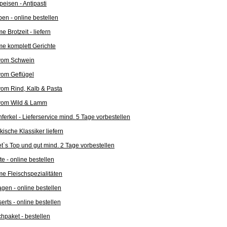
peisen - Antipasti
en - online bestellen
e Brotzeit - liefern
e komplett Gerichte
vom Schwein
vom Geflügel
vom Rind, Kalb & Pasta
vom Wild & Lamm
ferkel - Lieferservice mind. 5 Tage vorbestellen
kische Klassiker liefern
et`s Top und gut mind. 2 Tage vorbestellen
te - online bestellen
e Fleischspezialitäten
agen - online bestellen
erts - online bestellen
hpaket - bestellen