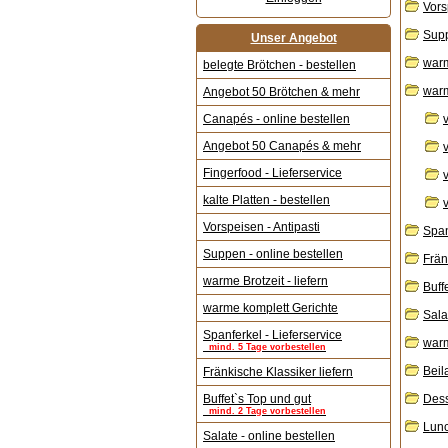
Vors
Supp
Unser Angebot
warm
belegte Brötchen - bestellen
warm
Angebot 50 Brötchen & mehr
Canapés - online bestellen
Angebot 50 Canapés & mehr
Fingerfood - Lieferservice
kalte Platten - bestellen
Vorspeisen - Antipasti
Span
Suppen - online bestellen
Frän
warme Brotzeit - liefern
Buff
warme komplett Gerichte
Sala
Spanferkel - Lieferservice
warm
mind. 5 Tage vorbestellen
Beil
Fränkische Klassiker liefern
Buffet`s Top und gut
Dess
mind. 2 Tage vorbestellen
Lunc
Salate - online bestellen