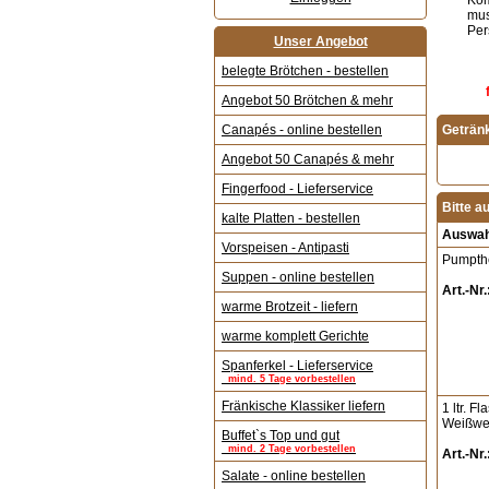
Kom
mus
Per
Unser Angebot
belegte Brötchen - bestellen
Angebot 50 Brötchen & mehr
Canapés - online bestellen
Geträn
Angebot 50 Canapés & mehr
Fingerfood - Lieferservice
Bitte a
kalte Platten - bestellen
Auswah
Vorspeisen - Antipasti
Pumpthe
Suppen - online bestellen
Art.-Nr.
warme Brotzeit - liefern
warme komplett Gerichte
Spanferkel - Lieferservice
mind. 5 Tage vorbestellen
Fränkische Klassiker liefern
1 ltr. F
Weißwe
Buffet`s Top und gut
mind. 2 Tage vorbestellen
Art.-Nr.
Salate - online bestellen