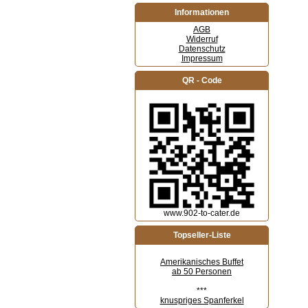
Informationen
AGB
Widerruf
Datenschutz
Impressum
QR - Code
www.902-to-cater.de
Topseller-Liste
Amerikanisches Buffet
ab 50 Personen
***
knuspriges Spanferkel