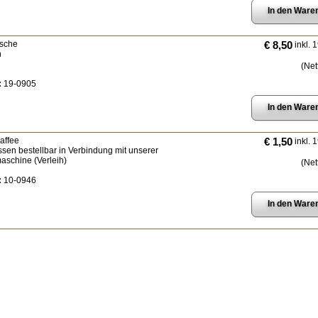
lasche
€ 8,50
inkl. 
n
(Net
:
19-0905
affee
€ 1,50
inkl. 
ssen bestellbar in Verbindung mit unserer
aschine (Verleih)
(Net
:
10-0946