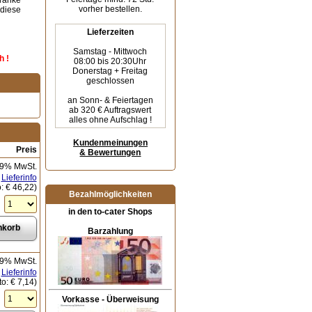
tränke
vorher bestellen.
 diese
Lieferzeiten
Samstag - Mittwoch
h !
08:00 bis 20:30Uhr
Donerstag + Freitag
geschlossen
an Sonn- & Feiertagen
ab 320 € Auftragswert
alles ohne Aufschlag !
Kundenmeinungen
Preis
& Bewertungen
19% MwSt.
Lieferinfo
o:
€ 46,22
)
Bezahlmöglichkeiten
in den to-cater Shops
Barzahlung
19% MwSt.
Lieferinfo
to:
€ 7,14
)
Vorkasse - Überweisung