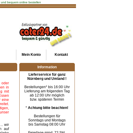
ch und bequem online bestellen
Mein
Konto
Kontakt
Information
Lieferservice für ganz
Nürnberg und Umland !
 oder
Bestellungen* bis 16:00 Uhr
sen in
Lieferung am folgenden Tag
g mit
ab 12:00 Uhr möglich
Essen
bzw. späteren Termin
r eine
itet.
*
Achtung bitte beachten!
tigen,
unser
Bestellungen für
Sonntags und Montags
bis Samstag 08:00 Uhr
.. wir
h auf
Feiertage mind. 72 Std.