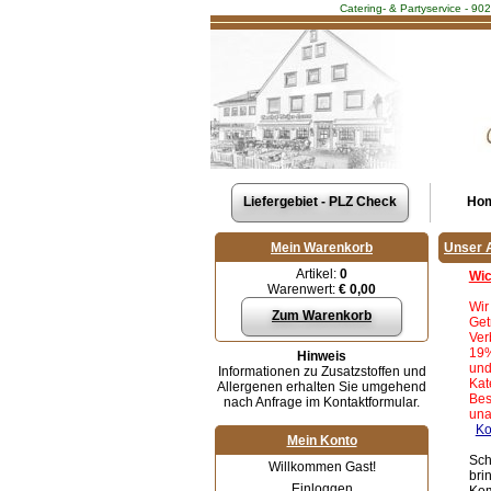
Catering- & Partyservice - 90
Liefergebiet - PLZ Check
Ho
Mein Warenkorb
Unser 
Artikel:
0
Wic
Warenwert:
€ 0,00
Wir
Zum Warenkorb
Get
Ver
19%
Hinweis
und
Informationen zu Zusatzstoffen und
Kat
Allergenen erhalten Sie umgehend
Bes
nach Anfrage im Kontaktformular.
un
Ko
Mein Konto
Sch
Willkommen Gast!
bri
Einloggen