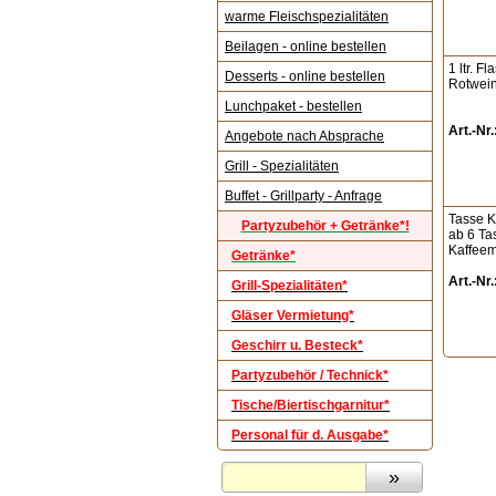
warme Fleischspezialitäten
Beilagen - online bestellen
1 ltr. F
Desserts - online bestellen
Rotwei
Lunchpaket - bestellen
Art.-Nr.
Angebote nach Absprache
Grill - Spezialitäten
Buffet - Grillparty - Anfrage
Tasse K
Partyzubehör + Getränke*!
ab 6 Ta
Kaffeem
Getränke*
Art.-Nr.
Grill-Spezialitäten*
Gläser Vermietung*
Geschirr u. Besteck*
Partyzubehör / Technick*
Tische/Biertischgarnitur*
Personal für d. Ausgabe*