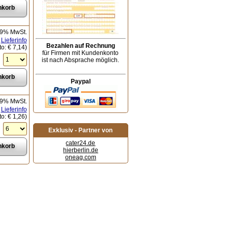
19% MwSt.
Lieferinfo
Bezahlen auf Rechnung
to:
€ 7,14
)
für Firmen mit Kundenkonto
ist nach Absprache möglich.
Paypal
19% MwSt.
Lieferinfo
to:
€ 1,26
)
Exklusiv - Partner von
cater24.de
hierberlin.de
oneag.com