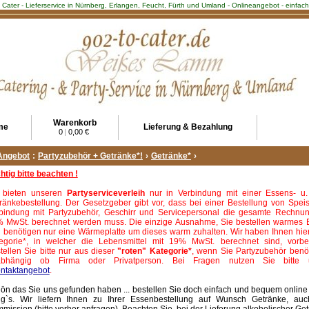
2 Cater - Lieferservice in Nürnberg, Erlangen, Feucht, Fürth und Umland - Onlineangebot - einfa
Warenkorb
me
Lieferung & Bezahlung
0
|
0,00 €
Angebot
:
Partyzubehör + Getränke*!
›
Getränke*
›
htig bitte beachten !
 bieten unseren
Partyserviceverleih
nur in Verbindung mit einer Essens- u.
ränkebestellung. Der Gesetzgeber gibt vor, dass bei einer Bestellung von Spei
bindung mit Partyzubehör, Geschirr und Servicepersonal die gesamte Rechnun
 MwSt. berechnet werden muss. Die einzige Ausnahme, Sie bestellen warmes 
 benötigen nur eine Wärmeplatte um dieses warm zuhalten. Wir haben Ihnen hie
egorie*, in welcher die Lebensmittel mit 19% MwSt. berechnet sind, vorbere
tellen Sie bitte nur aus dieser
"roten" Kategorie*
, wenn Sie Partyzubehör benö
abhängig ob Firma oder Privatperson. Bei Fragen nutzen Sie bitte 
ntaktangebot
.
ön das Sie uns gefunden haben ... bestellen Sie doch einfach und bequem online .
ng`s. Wir liefern Ihnen zu Ihrer Essenbestellung auf Wunsch Getränke, auc