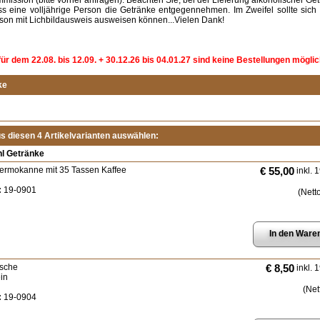
mission (bitte vorher anfragen). Beachten Sie, bei der Lieferung alkoholischer Ge
s eine volljährige Person die Getränke entgegennehmen. Im Zweifel sollte sich
son mit Lichbildausweis ausweisen können...Vielen Dank!
für dem 22.08. bis 12.09. + 30.12.26 bis 04.01.27 sind keine Bestellungen möglic
ke
us diesen 4 Artikelvarianten auswählen:
l Getränke
rmokanne mit 35 Tassen Kaffee
€ 55,00
inkl. 
:
19-0901
(Nett
lasche
€ 8,50
inkl. 
in
(Net
:
19-0904